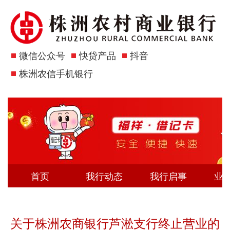
微信公众号
快贷产品
抖音
株洲农信手机银行
首页
我行动态
我行启事
业
关于株洲农商银行芦淞支行终止营业的