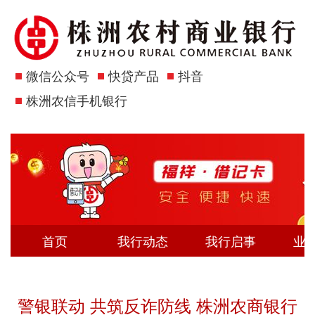
微信公众号
快贷产品
抖音
株洲农信手机银行
首页
我行动态
我行启事
业
警银联动 共筑反诈防线 株洲农商银行