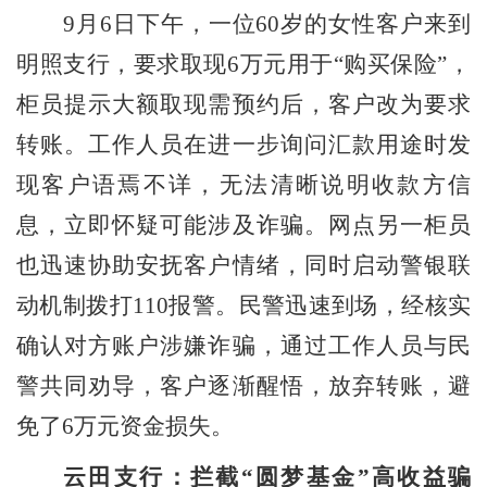
9月6日下午，一位60岁的女性客户来到
明照支行，要求取现6万元用于“购买保险”
，
柜员提示大额取现需预约后，客户改为要求
转账。工作人员在进一步询问汇款用途时发
现客户语焉不详，无法清晰说明收款方信
息，立即怀疑可能涉及诈骗。
网点另一
柜员
也迅速协助安抚客户情绪，同时启动警银联
动机制拨打
110报警。民警迅速到场，经核实
确认对方账户涉嫌诈骗
，
通过工作人员与民
警共同劝导，客户逐渐醒悟，放弃转账，避
免了
6万元资金损失。
云田支行：拦截
“圆梦基金”高收益骗