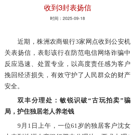
收到3封表扬信
时间：2025-09-18
近
期
，株洲农商银行
3
家网点收到公安机
关表扬信，表彰
该行
在防范电信网络诈骗中
反应迅速、处置专业，以高度责任感为客户
挽回经济损失，有效守护了人民群众的财产
安全。
双丰分理处：敏锐识破
“古玩拍卖”骗
局，护住独居老人养老钱
9月1日上午，一位61岁的独居客户沈女